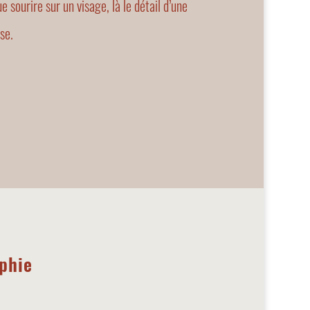
e sourire sur un visage, là le détail d’une
se.
aphie