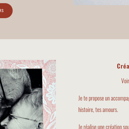
ERS
Créa
Voir
Je te propose un accompa
histoire, tes amours.
Je réalise une création s