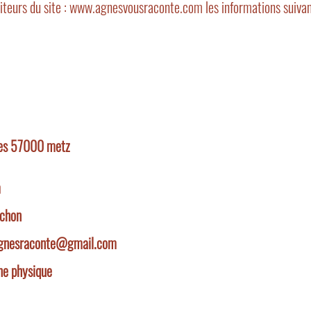
teurs du site :
www.agnesvousraconte.com
les informations suivan
ses 57000 metz
m
ichon
gnesraconte@gmail.com
e physique