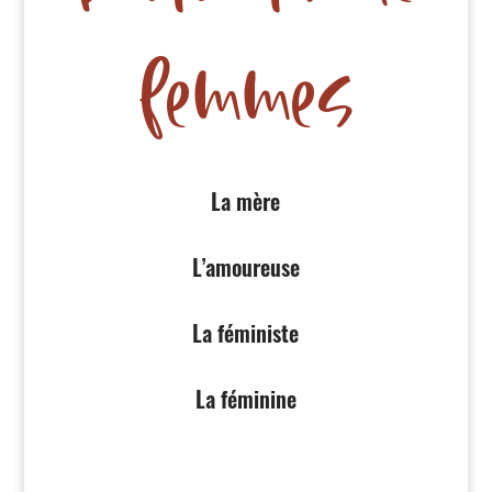
femmes
La mère
L’amoureuse
La féministe
La féminine