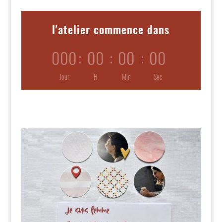
l'atelier commence dans
000
:
00
:
00
:
00
Jour
H
Min
Sec