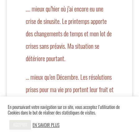
…. mieux qu’hier où j’ai encore eu une
crise de sinusite. Le printemps apporte
des changements de temps et mon lot de
crises sans préavis. Ma situation se
détériore pourtant.
… mieux qu’en Décembre. Les résolutions
prises pour ma vie pro portent leur fruit et
je vis moins d’ascenseur émotionnel et
En poursuivant votre navigation sur ce site, vous acceptez l’utilisation de
Cookies dans le but de réaliser des statistiques de visites.
des nuits sans repos. Les rencontres pour
EN SAVOIR PLUS
ACCEPTER
ces portraits sont mon oxygène et me