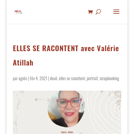
ELLES SE RACONTENT avec Valérie
Atillah
par
agnès
|
Fév 4, 2021
|
deuil
,
elles se racontent
,
portrait
,
scrapbooking