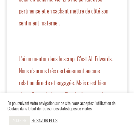
pertinence et en sachant mettre de côté son
sentiment maternel.
J’ai un mentor dans le scrap. C’est
Ali Edwards
.
Nous n’aurons très certainement aucune
relation directe et engagée. Mais c’est bien
chez elle que je trouve l’inspiration pour vivre
En poursuivant votre navigation sur ce site, vous acceptez l’utilisation de
mon scrap.
Cookies dans le but de réaliser des statistiques de visites.
J’aime le regard qu’elle pose sur son quotidien,
EN SAVOIR PLUS
ACCEPTER
dans les joies comme dans les difficultés. Elle a